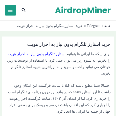
رش
AirdropMiner
جستجو
ه
MAIN
حتوا
ENU
خانه
»
Telegram
»
خرید استارز تلگرام بدون نیاز به احراز هویت
خرید استارز تلگرام بدون نیاز به احراز هویت
برای اینکه ما ایرانی ها بتوانیم
استارز تلگرام بدون نیاز به احراز هویت
را بخریم، به شیوه زیر می توان عمل کرد. با استفاده از توضیحات زیر،
خودتان می توانید راحت و سریع و به ارزانترین شیوه استارز تلگرام
بخرید.
احتمالا شما مطلع باشید که قبلا با سایت فرگمنت این امکان وجود
داشت تا ارز استارز Stars که در واقع ارز درون برنامه‌ای تلگرام است
را خریداری کرد. اما از ابتدای آذر ۱۴۰۳، سایت فرگمنت احراز هویت
را اجباری کرد که این اقدام، باعث دردسر و ریسک برای بعضی افراد
جهان از جمله ما ایرانی ها ایجاد کرد.