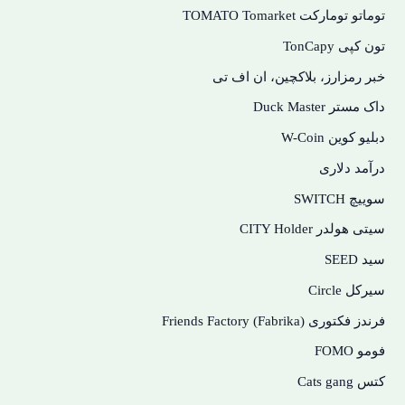
توماتو تومارکت TOMATO Tomarket
تون کپی TonCapy
خبر رمزارز، بلاکچین، ان اف تی
داک مستر Duck Master
دبلیو کوین W-Coin
درآمد دلاری
سوییچ SWITCH
سیتی هولدر CITY Holder
سید SEED
سیرکل Circle
فرندز فکتوری Friends Factory (Fabrika)
فومو FOMO
کتس Cats gang