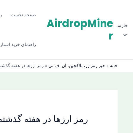
رش
ه
صفحه نخست
ر
AirdropMine
حتوا
فارس
r
ی
راهنمای خرید استارز
خانه
»
خبر رمزارز، بلاکچین، ان اف تی
»
رمز ارزها در هفته گذشته: ۱۰ تا ۱۶ آذر ۳
رمز ارزها در هفته گذشته: ۱۰ تا ۱۶ آذر ۳